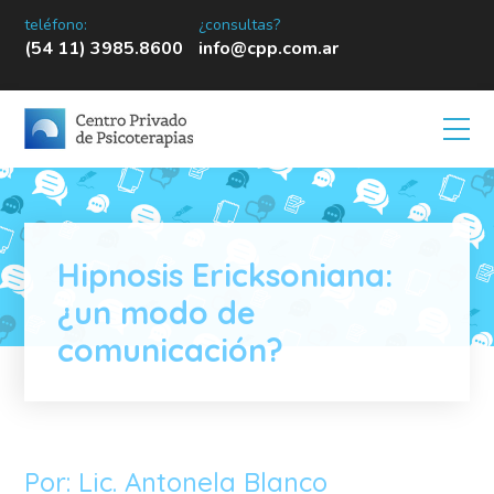
teléfono:
¿consultas?
(54 11) 3985.8600
info@cpp.com.ar
Hipnosis Ericksoniana:
¿un modo de
comunicación?
Por: Lic. Antonela Blanco