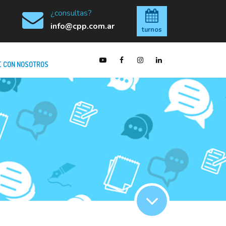
¿consultas?
info@cpp.com.ar
turnos
 CON NOSOTROS