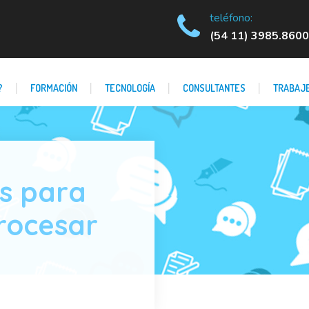
teléfono:
(54 11) 3985.8600
?
FORMACIÓN
TECNOLOGÍA
CONSULTANTES
TRABAJE
s para
procesar