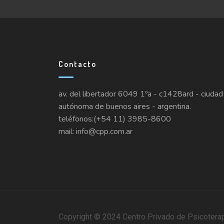
Contacto
av. del libertador 6049 1ºa - c1428ard - ciudad
autónoma de buenos aires - argentina.
teléfonos:(+54 11) 3985-8600
mail: info@cpp.com.ar
Copyright © 2024 Centro Privado de Psicotera