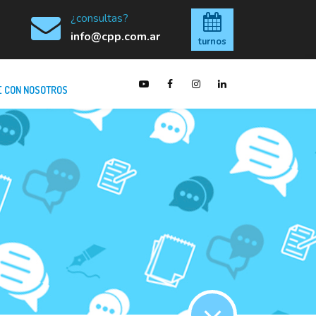
¿consultas?
info@cpp.com.ar
turnos
 CON NOSOTROS