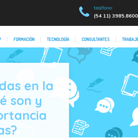
teléfono:
(54 11) 3985.8600
?
FORMACIÓN
TECNOLOGÍA
CONSULTANTES
TRABAJE
das en la
é son y
ortancia
as?