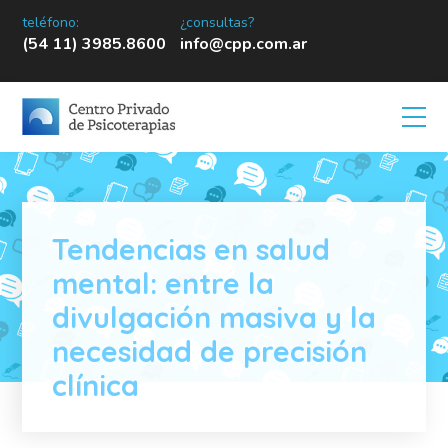
teléfono:
¿consultas?
(54 11) 3985.8600
info@cpp.com.ar
Tendencias en salud
mental: entre la
divulgación masiva y la
necesidad de precisión
clínica