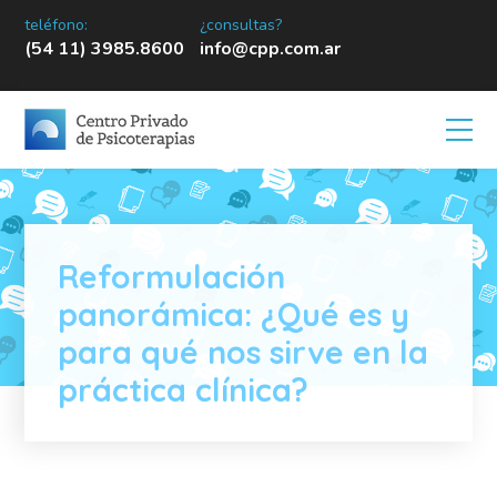
teléfono:
¿consultas?
(54 11) 3985.8600
info@cpp.com.ar
Reformulación
panorámica: ¿Qué es y
para qué nos sirve en la
práctica clínica?