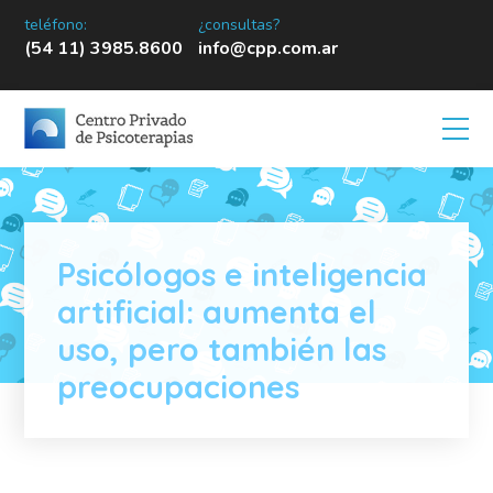
teléfono:
¿consultas?
(54 11) 3985.8600
info@cpp.com.ar
Psicólogos e inteligencia
artificial: aumenta el
uso, pero también las
preocupaciones