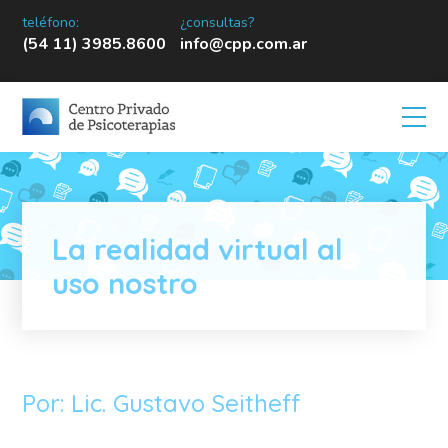
teléfono:
¿consultas?
(54 11) 3985.8600
info@cpp.com.ar
La realidad virtual al
uso nostro
Por: Lic. Gustavo Seitheff