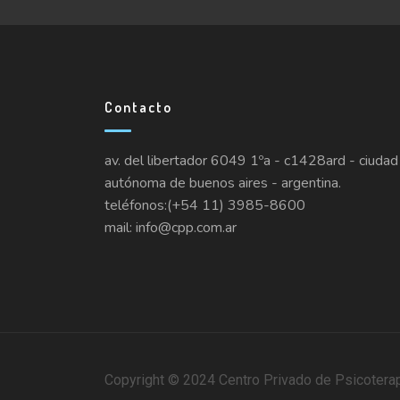
Contacto
av. del libertador 6049 1ºa - c1428ard - ciudad
autónoma de buenos aires - argentina.
teléfonos:(+54 11) 3985-8600
mail: info@cpp.com.ar
Copyright © 2024 Centro Privado de Psicotera