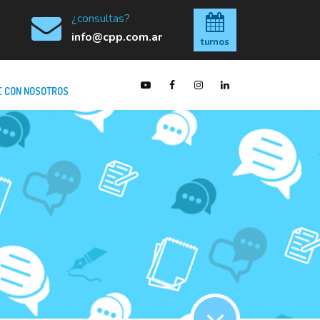
¿consultas?
info@cpp.com.ar
turnos
 CON NOSOTROS