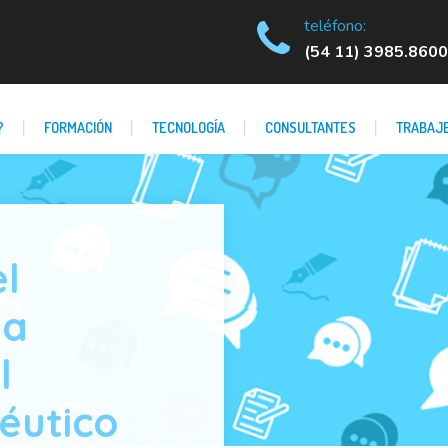
teléfono:
(54 11) 3985.8600
?
FORMACIÓN
TECNOLOGÍA
CONSULTANTES
TRABAJE
el
la
l
éutico