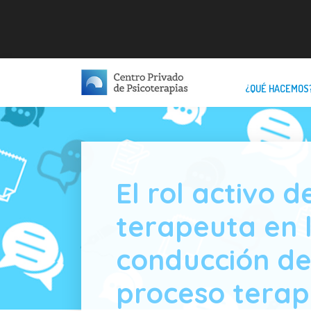
¿QUÉ HACEMOS
El rol activo d
terapeuta en 
conducción de
proceso terap