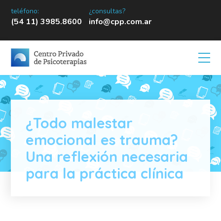
teléfono:
¿consultas?
(54 11) 3985.8600
info@cpp.com.ar
¿Todo malestar
emocional es trauma?
Una reflexión necesaria
para la práctica clínica