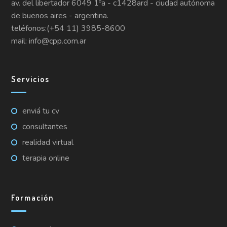
av. del libertador 6049 1ºa - c1428ard - ciudad autónoma
de buenos aires - argentina.
teléfonos:(+54 11) 3985-8600
mail: info@cpp.com.ar
Servicios
enviá tu cv
consultantes
realidad virtual
terapia online
Formación