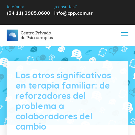
teléfono:
¿consultas?
(54 11) 3985.8600
info@cpp.com.ar
Los otros significativos
en terapia familiar: de
reforzadores del
problema a
colaboradores del
cambio