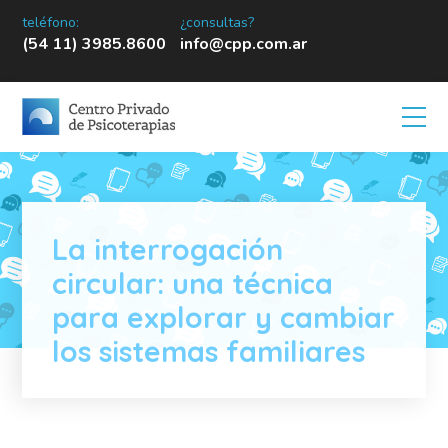
teléfono:
¿consultas?
(54 11) 3985.8600
info@cpp.com.ar
La interrogación
circular: una técnica
para explorar y cambiar
los sistemas familiares