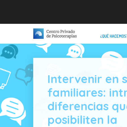
¿QUÉ HACEMOS
Intervenir en 
familiares: int
diferencias qu
posibiliten la