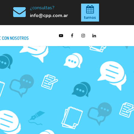
¿consultas?
info@cpp.com.ar
turnos
 CON NOSOTROS