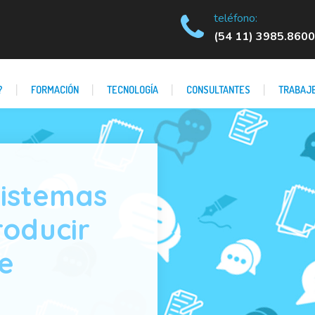
teléfono:
(54 11) 3985.8600
?
FORMACIÓN
TECNOLOGÍA
CONSULTANTES
TRABAJE
sistemas
roducir
e