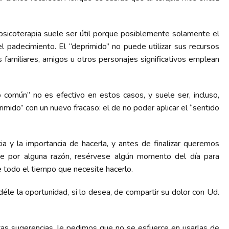
a psicoterapia suele ser útil porque posiblemente solamente el
el padecimiento. El “deprimido” no puede utilizar sus recursos
s familiares, amigos u otros personajes significativos emplean
 común” no es efectivo en estos casos, y suele ser, incluso,
imido” con un nuevo fracaso: el de no poder aplicar el “sentido
a y la importancia de hacerla, y antes de finalizar queremos
ste por alguna razón, resérvese algún momento del día para
 todo el tiempo que necesite hacerlo.
déle la oportunidad, si lo desea, de compartir su dolor con Ud.
stas sugerencias, le pedimos que no se esfuerce en usarlas de