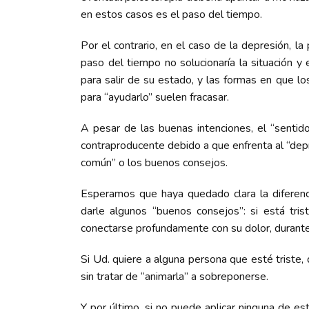
en estos casos es el paso del tiempo.
Por el contrario, en el caso de la depresión, l
paso del tiempo no solucionaría la situación y 
para salir de su estado, y las formas en que lo
para “ayudarlo” suelen fracasar.
A pesar de las buenas intenciones, el “sentido
contraproducente debido a que enfrenta al “depr
común” o los buenos consejos.
Esperamos que haya quedado clara la diferenci
darle algunos “buenos consejos”: si está tri
conectarse profundamente con su dolor, durante
Si Ud. quiere a alguna persona que esté triste, 
sin tratar de “animarla” a sobreponerse.
Y por último, si no puede aplicar ninguna de e