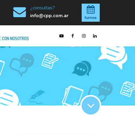
¿consultas?
info@cpp.com.ar
turnos
 CON NOSOTROS