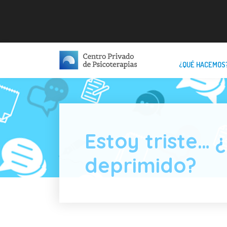
¿QUÉ HACEMOS
Estoy triste… 
deprimido?