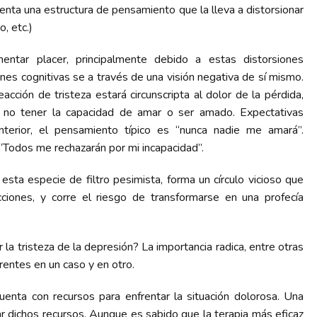
enta una estructura de pensamiento que la lleva a distorsionar
o, etc.)
entar placer, principalmente debido a estas distorsiones
ones cognitivas se a través de una visión negativa de sí mismo.
acción de tristeza estará circunscripta al dolor de la pérdida,
r no tener la capacidad de amar o ser amado. Expectativas
nterior, el pensamiento típico es “nunca nadie me amará”.
“Todos me rechazarán por mi incapacidad”.
, esta especie de filtro pesimista, forma un círculo vicioso que
cciones, y corre el riesgo de transformarse en una profecía
r la tristeza de la depresión? La importancia radica, entre otras
entes en un caso y en otro.
uenta con recursos para enfrentar la situación dolorosa. Una
ar dichos recursos. Aunque es sabido que la terapia más eficaz