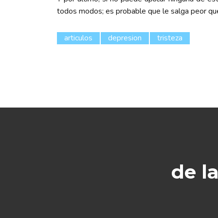
todos modos; es probable que le salga peor q
articulos
depresion
tristeza
de l