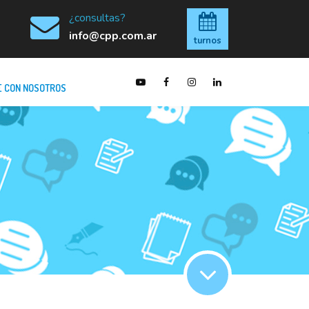
¿consultas?
info@cpp.com.ar
turnos
 CON NOSOTROS