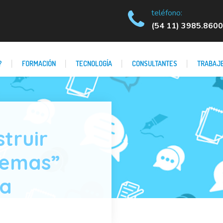
teléfono:
(54 11) 3985.8600
?
FORMACIÓN
TECNOLOGÍA
CONSULTANTES
TRABAJE
struir
lemas”
ia